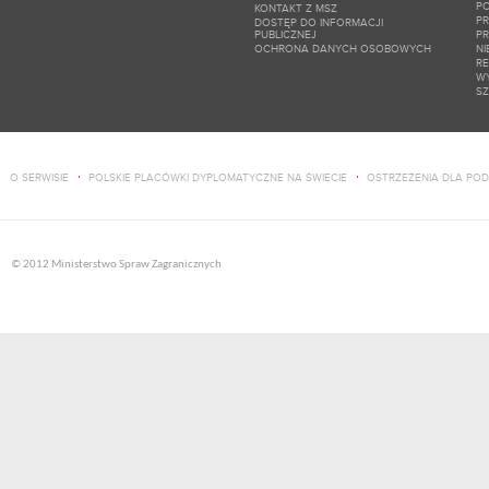
PO
KONTAKT Z MSZ
P
DOSTĘP DO INFORMACJI
PUBLICZNEJ
P
OCHRONA DANYCH OSOBOWYCH
NI
RE
W
SZ
O SERWISIE
POLSKIE PLACÓWKI DYPLOMATYCZNE NA ŚWIECIE
OSTRZEŻENIA DLA PO
© 2012 Ministerstwo Spraw Zagranicznych