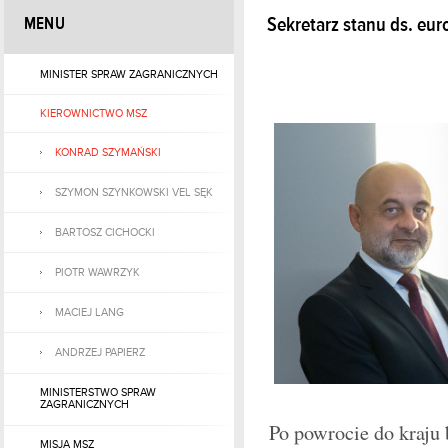
MENU
Sekretarz stanu ds. eur
MINISTER SPRAW ZAGRANICZNYCH
KIEROWNICTWO MSZ
KONRAD SZYMAŃSKI
SZYMON SZYNKOWSKI VEL SĘK
BARTOSZ CICHOCKI
PIOTR WAWRZYK
MACIEJ LANG
ANDRZEJ PAPIERZ
MINISTERSTWO SPRAW
ZAGRANICZNYCH
Po powrocie do kraju
MISJA MSZ