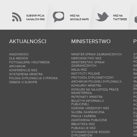
SUBSKRYPCJA
MSZ NA
MSZ NA
KANAŁÓW RSS
GOOGLE MAPS
TWITTERZE
AKTUALNOŚCI
MINISTERSTWO
P
WIADOMOŚCI
MINISTER SPRAW ZAGRANICZNYCH
ST
Z
DLA MEDIÓW
KIEROWNICTWO MSZ
PO
FOTOGALERIA I MULTIMEDIA
MINISTERSTWO SPRAW
ZAGRANICZNYCH
IN
ARCHIWUM
MISJA MSZ
E
KONFERENCJE MSZ
INSTYTUTY POLSKIE
BA
WYSTĄPIENIA MINISTRA
PROTOKÓŁ DYPLOMATYCZNY
UN
POLSKA DYPLOMACJA CYFROWA
ARCHIWUM POLSKIEJ DYPLOMACJI
P
DEBATA O EUROPIE
KONKURSY MINISTRA
ZA
E
KONKURS NA NAJLEPSZĄ PRACĘ
MAGISTERSKĄ
DY
PATRONATY MINISTRA
P
BIULETYN INFORMACJI
P
PUBLICZNEJ
P
DZIENNIK URZĘDOWY MSZ
D
SŁUŻBA ZAGRANICZNA
EU
PRACA I KARIERA
C
ZAMÓWIENIA PUBLICZNE
KA
M
BIBLIOTEKA MSZ
O
PUBLIKACJE MSZ
W
STOWARZYSZENIE RODZIN
N
DYPLOMATÓW