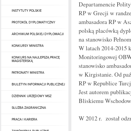
Departamencie Polity
INSTYTUTY POLSKIE
RP w Grecji w randze 
ambasadora RP w Aszc
PROTOKÓŁ DYPLOMATYCZNY
polską placówką dypl
ARCHIWUM POLSKIEJ DYPLOMACJI
na stanowisko Pełnom
KONKURSY MINISTRA
W latach 2014-2015 k
Monitoringowej OBWE 
KONKURS NA NAJLEPSZĄ PRACĘ
MAGISTERSKĄ
stanowisko ambasador
w Kirgistanie. Od paź
PATRONATY MINISTRA
RP w Republice Turcj
BIULETYN INFORMACJI PUBLICZNEJ
Jest autorem publikac
DZIENNIK URZĘDOWY MSZ
Bliskiemu Wschodow
SŁUŻBA ZAGRANICZNA
W 2012 r. został odz
PRACA I KARIERA