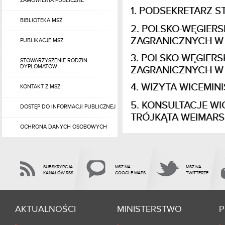
ZAMÓWIENIA PUBLICZNE
PODSEKRETARZ ST
BIBLIOTEKA MSZ
POLSKO-WĘGIERS
ZAGRANICZNYCH W
PUBLIKACJE MSZ
POLSKO-WĘGIERS
STOWARZYSZENIE RODZIN
DYPLOMATÓW
ZAGRANICZNYCH W
WIZYTA WICEMIN
KONTAKT Z MSZ
KONSULTACJE WI
DOSTĘP DO INFORMACJI PUBLICZNEJ
TRÓJKĄTA WEIMARS
OCHRONA DANYCH OSOBOWYCH
SUBSKRYPCJA
MSZ NA
MSZ NA
KANAŁÓW RSS
GOOGLE MAPS
TWITTERZE
AKTUALNOŚCI
MINISTERSTWO
P