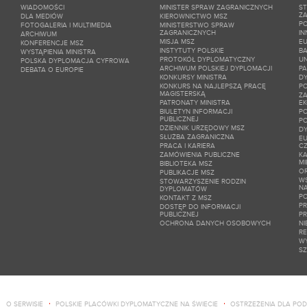
WIADOMOŚCI
MINISTER SPRAW ZAGRANICZNYCH
ST
Z
DLA MEDIÓW
KIEROWNICTWO MSZ
PO
FOTOGALERIA I MULTIMEDIA
MINISTERSTWO SPRAW
ZAGRANICZNYCH
IN
ARCHIWUM
MISJA MSZ
E
KONFERENCJE MSZ
INSTYTUTY POLSKIE
BA
WYSTĄPIENIA MINISTRA
PROTOKÓŁ DYPLOMATYCZNY
UN
POLSKA DYPLOMACJA CYFROWA
ARCHIWUM POLSKIEJ DYPLOMACJI
P
DEBATA O EUROPIE
KONKURSY MINISTRA
DY
KONKURS NA NAJLEPSZĄ PRACĘ
P
MAGISTERSKĄ
ZA
PATRONATY MINISTRA
E
BIULETYN INFORMACJI
P
PUBLICZNEJ
P
DZIENNIK URZĘDOWY MSZ
D
SŁUŻBA ZAGRANICZNA
EU
PRACA I KARIERA
C
ZAMÓWIENIA PUBLICZNE
KA
M
BIBLIOTEKA MSZ
O
PUBLIKACJE MSZ
W
STOWARZYSZENIE RODZIN
N
DYPLOMATÓW
PO
KONTAKT Z MSZ
P
DOSTĘP DO INFORMACJI
PUBLICZNEJ
P
OCHRONA DANYCH OSOBOWYCH
NI
RE
W
SZ
O SERWISIE
POLSKIE PLACÓWKI DYPLOMATYCZNE NA ŚWIECIE
OSTRZEŻENIA DLA PO