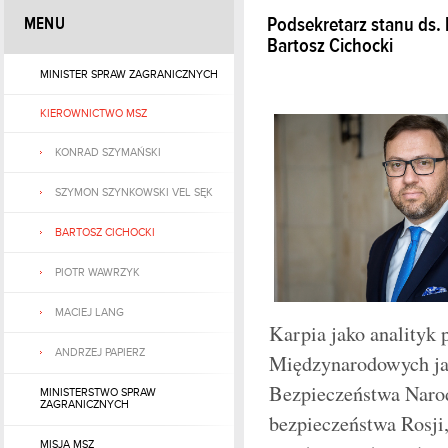
MENU
Podsekretarz stanu ds. 
Bartosz Cichocki
MINISTER SPRAW ZAGRANICZNYCH
KIEROWNICTWO MSZ
KONRAD SZYMAŃSKI
SZYMON SZYNKOWSKI VEL SĘK
BARTOSZ CICHOCKI
PIOTR WAWRZYK
MACIEJ LANG
Karpia jako analityk 
ANDRZEJ PAPIERZ
Międzynarodowych jak
Bezpieczeństwa Narodo
MINISTERSTWO SPRAW
ZAGRANICZNYCH
bezpieczeństwa Rosji,
MISJA MSZ