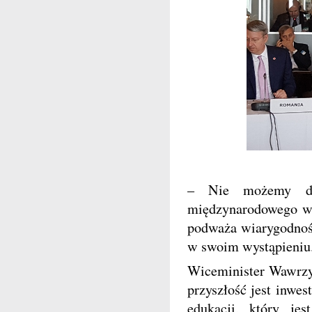
– Nie możemy dłu
międzynarodowego wś
podważa wiarygodność
w swoim wystąpieniu
Wiceminister Wawrzyk
przyszłość jest inwe
edukacji, który j