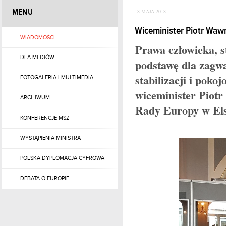
MENU
18 MAJA 2018
Wiceminister Piotr Waw
WIADOMOŚCI
Prawa człowieka, 
DLA MEDIÓW
podstawę dla zagw
stabilizacji i pok
FOTOGALERIA I MULTIMEDIA
wiceminister Piot
ARCHIWUM
Rady Europy w Els
KONFERENCJE MSZ
WYSTĄPIENIA MINISTRA
POLSKA DYPLOMACJA CYFROWA
DEBATA O EUROPIE