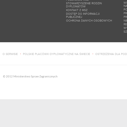
W
STOWARZYSZENIE RODZIN
N
DYPLOMATÓW
PO
KONTAKT Z MSZ
P
DOSTĘP DO INFORMACJI
PUBLICZNEJ
P
OCHRONA DANYCH OSOBOWYCH
NI
RE
W
SZ
O SERWISIE
POLSKIE PLACÓWKI DYPLOMATYCZNE NA ŚWIECIE
OSTRZEŻENIA DLA PO
© 2012 Ministerstwo Spraw Zagranicznych