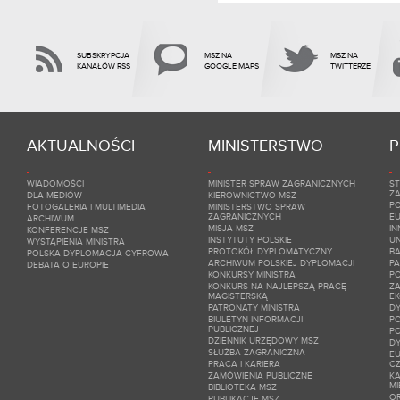
SUBSKRYPCJA
MSZ NA
MSZ NA
KANAŁÓW RSS
GOOGLE MAPS
TWITTERZE
AKTUALNOŚCI
MINISTERSTWO
P
WIADOMOŚCI
MINISTER SPRAW ZAGRANICZNYCH
ST
Z
DLA MEDIÓW
KIEROWNICTWO MSZ
PO
FOTOGALERIA I MULTIMEDIA
MINISTERSTWO SPRAW
ZAGRANICZNYCH
E
ARCHIWUM
MISJA MSZ
IN
KONFERENCJE MSZ
INSTYTUTY POLSKIE
UN
WYSTĄPIENIA MINISTRA
PROTOKÓŁ DYPLOMATYCZNY
BA
POLSKA DYPLOMACJA CYFROWA
ARCHIWUM POLSKIEJ DYPLOMACJI
P
DEBATA O EUROPIE
KONKURSY MINISTRA
P
KONKURS NA NAJLEPSZĄ PRACĘ
ZA
MAGISTERSKĄ
E
PATRONATY MINISTRA
DY
BIULETYN INFORMACJI
P
PUBLICZNEJ
P
DZIENNIK URZĘDOWY MSZ
D
SŁUŻBA ZAGRANICZNA
EU
PRACA I KARIERA
C
ZAMÓWIENIA PUBLICZNE
KA
M
BIBLIOTEKA MSZ
O
PUBLIKACJE MSZ