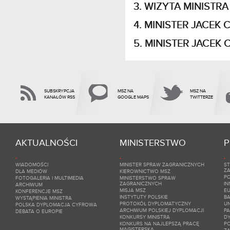
WIZYTA MINISTR
MINISTER JACEK 
MINISTER JACEK 
SUBSKRYPCJA
MSZ NA
MSZ NA
KANAŁÓW RSS
GOOGLE MAPS
TWITTERZE
AKTUALNOŚCI
MINISTERSTWO
P
WIADOMOŚCI
MINISTER SPRAW ZAGRANICZNYCH
ST
Z
DLA MEDIÓW
KIEROWNICTWO MSZ
PO
FOTOGALERIA I MULTIMEDIA
MINISTERSTWO SPRAW
ZAGRANICZNYCH
IN
ARCHIWUM
MISJA MSZ
E
KONFERENCJE MSZ
INSTYTUTY POLSKIE
BA
WYSTĄPIENIA MINISTRA
PROTOKÓŁ DYPLOMATYCZNY
UN
POLSKA DYPLOMACJA CYFROWA
ARCHIWUM POLSKIEJ DYPLOMACJI
P
DEBATA O EUROPIE
KONKURSY MINISTRA
DY
KONKURS NA NAJLEPSZĄ PRACĘ
P
MAGISTERSKĄ