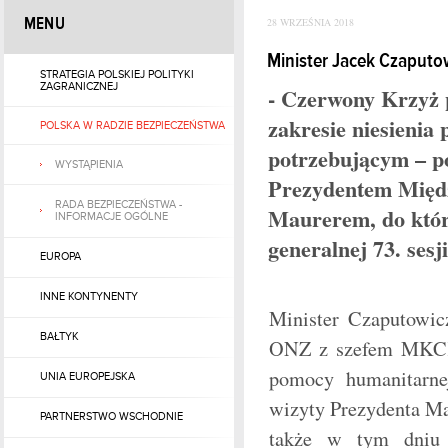
MENU
28 WRZEŚNIA 2018
Minister Jacek Czaputo
STRATEGIA POLSKIEJ POLITYKI
ZAGRANICZNEJ
- Czerwony Krzyż 
zakresie niesienia
POLSKA W RADZIE BEZPIECZEŃSTWA
potrzebującym – po
WYSTĄPIENIA
Prezydentem Międ
RADA BEZPIECZEŃSTWA -
Maurerem, do któr
INFORMACJE OGÓLNE
generalnej 73. se
EUROPA
INNE KONTYNENTY
Minister Czaputowic
BAŁTYK
ONZ z szefem MKCK
pomocy humanitarne
UNIA EUROPEJSKA
wizyty Prezydenta Ma
PARTNERSTWO WSCHODNIE
także w tym dniu 