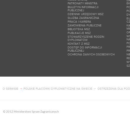
ZA
PATRONATY MINISTRA
E
BIULETYN INFORMACJI
P
PUBLICZNEJ
P
DZIENNIK URZĘDOWY MSZ
D
SŁUŻBA ZAGRANICZNA
EU
PRACA I KARIERA
C
ZAMÓWIENIA PUBLICZNE
KA
M
BIBLIOTEKA MSZ
O
PUBLIKACJE MSZ
W
STOWARZYSZENIE RODZIN
N
DYPLOMATÓW
PO
KONTAKT Z MSZ
P
DOSTĘP DO INFORMACJI
PUBLICZNEJ
P
OCHRONA DANYCH OSOBOWYCH
NI
RE
W
SZ
O SERWISIE
POLSKIE PLACÓWKI DYPLOMATYCZNE NA ŚWIECIE
OSTRZEŻENIA DLA PO
© 2012 Ministerstwo Spraw Zagranicznych