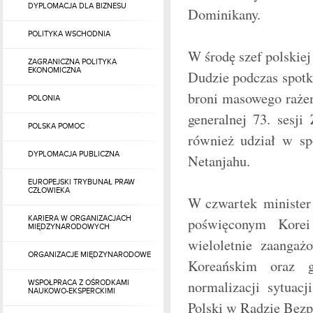
DYPLOMACJA DLA BIZNESU
Dominikany.
POLITYKA WSCHODNIA
W środę szef polskie
ZAGRANICZNA POLITYKA
EKONOMICZNA
Dudzie podczas spotk
broni masowego rażen
POLONIA
generalnej 73. sesj
POLSKA POMOC
również udział w s
DYPLOMACJA PUBLICZNA
Netanjahu.
EUROPEJSKI TRYBUNAŁ PRAW
CZŁOWIEKA
W czwartek minister
KARIERA W ORGANIZACJACH
poświęconym Korei
MIĘDZYNARODOWYCH
wieloletnie zaangaż
ORGANIZACJE MIĘDZYNARODOWE
Koreańskim oraz g
normalizacji sytuac
WSPOŁPRACA Z OŚRODKAMI
NAUKOWO-EKSPERCKIMI
Polski w Radzie Bez