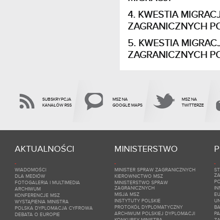
KWESTIA MIGRAC
ZAGRANICZNYCH PO
KWESTIA MIGRAC
ZAGRANICZNYCH PO
SUBSKRYPCJA
MSZ NA
MSZ NA
KANAŁÓW RSS
GOOGLE MAPS
TWITTERZE
AKTUALNOŚCI
MINISTERSTWO
P
WIADOMOŚCI
MINISTER SPRAW ZAGRANICZNYCH
ST
Z
DLA MEDIÓW
KIEROWNICTWO MSZ
PO
FOTOGALERIA I MULTIMEDIA
MINISTERSTWO SPRAW
ZAGRANICZNYCH
IN
ARCHIWUM
MISJA MSZ
E
KONFERENCJE MSZ
INSTYTUTY POLSKIE
UN
WYSTĄPIENIA MINISTRA
PROTOKÓŁ DYPLOMATYCZNY
BA
POLSKA DYPLOMACJA CYFROWA
ARCHIWUM POLSKIEJ DYPLOMACJI
P
DEBATA O EUROPIE
KONKURSY MINISTRA
ZA