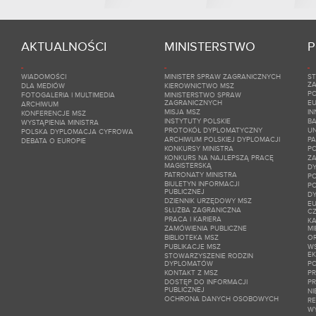
AKTUALNOŚCI
MINISTERSTWO
P
WIADOMOŚCI
MINISTER SPRAW ZAGRANICZNYCH
ST
Z
DLA MEDIÓW
KIEROWNICTWO MSZ
PO
FOTOGALERIA I MULTIMEDIA
MINISTERSTWO SPRAW
ZAGRANICZNYCH
E
ARCHIWUM
MISJA MSZ
IN
KONFERENCJE MSZ
INSTYTUTY POLSKIE
BA
WYSTĄPIENIA MINISTRA
PROTOKÓŁ DYPLOMATYCZNY
UN
POLSKA DYPLOMACJA CYFROWA
ARCHIWUM POLSKIEJ DYPLOMACJI
P
DEBATA O EUROPIE
KONKURSY MINISTRA
P
KONKURS NA NAJLEPSZĄ PRACĘ
ZA
MAGISTERSKĄ
DY
PATRONATY MINISTRA
P
BIULETYN INFORMACJI
P
PUBLICZNEJ
D
DZIENNIK URZĘDOWY MSZ
EU
SŁUŻBA ZAGRANICZNA
C
PRACA I KARIERA
KA
ZAMÓWIENIA PUBLICZNE
M
BIBLIOTEKA MSZ
O
PUBLIKACJE MSZ
W
EK
STOWARZYSZENIE RODZIN
DYPLOMATÓW
PO
KONTAKT Z MSZ
P
DOSTĘP DO INFORMACJI
P
PUBLICZNEJ
NI
OCHRONA DANYCH OSOBOWYCH
RE
W