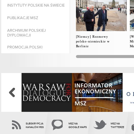
INSTYTUTY POLSKIE NA ŚWIECIE
PUBLIKACJE MSZ
ARCHIWUM POLSKIEJ
DYPLOMACJI
[Niemcy] Rozmowy
[W
polsko-niemieckie w
Mi
Berlinie
Me
PROMOCJA POLSKI
SUBSKRYPCJA
MSZ NA
MSZ NA
KANAŁÓW RSS
GOOGLE MAPS
TWITTERZE