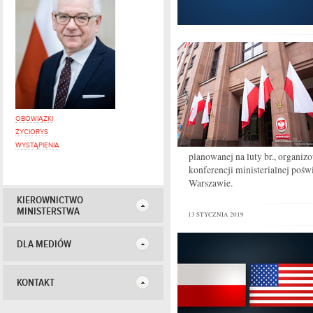
OBOWIĄZKI
ŻYCIORYS
W
YSTĄPIENIA
planowanej na luty br., organi
konferencji ministerialnej poś
Warszawie.
KIEROWNICTWO
MINISTERSTWA
13 STYCZNIA 2019
DLA MEDIÓW
KONTAKT