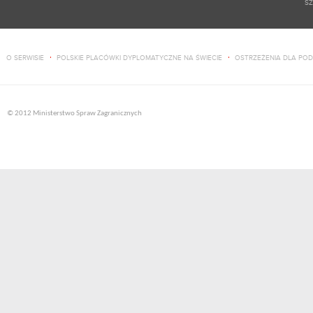
SZ
O SERWISIE
POLSKIE PLACÓWKI DYPLOMATYCZNE NA ŚWIECIE
OSTRZEŻENIA DLA PO
© 2012 Ministerstwo Spraw Zagranicznych