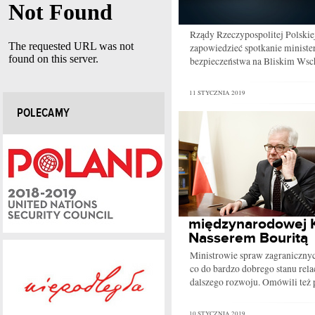
Rządy Rzeczypospolitej Polski
zapowiedzieć spotkanie ministe
bezpieczeństwa na Bliskim Wsc
11 STYCZNIA 2019
POLECAMY
międzynarodowej 
Nasserem Bouritą
Ministrowie spraw zagranicznych
co do bardzo dobrego stanu rela
dalszego rozwoju. Omówili też p
10 STYCZNIA 2019